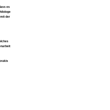
dass es
hilologe
mit der
olches
narbeit
orakis
von der
nd. Ich
 und
t
e
hen
ischen