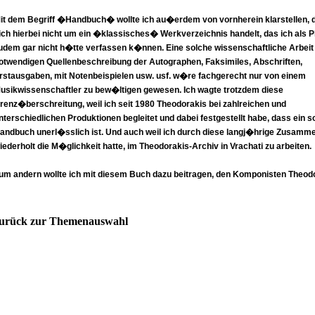
it dem Begriff �Handbuch� wollte ich au�erdem von vornherein klarstellen, 
ich hierbei nicht um ein �klassisches� Werkverzeichnis handelt, das ich als P
udem gar nicht h�tte verfassen k�nnen. Eine solche wissenschaftliche Arbeit 
otwendigen Quellenbeschreibung der Autographen, Faksimiles, Abschriften,
rstausgaben, mit Notenbeispielen usw. usf. w�re fachgerecht nur von einem
usikwissenschaftler zu bew�ltigen gewesen. Ich wagte trotzdem diese
renz�berschreitung, weil ich seit 1980 Theodorakis bei zahlreichen und
nterschiedlichen Produktionen begleitet und dabei festgestellt habe, dass ein s
andbuch unerl�sslich ist. Und auch weil ich durch diese langj�hrige Zusamme
iederholt die M�glichkeit hatte, im Theodorakis-Archiv in Vrachati zu arbeiten.
um andern wollte ich mit diesem Buch dazu beitragen, den Komponisten Theod
larer erkennbar werden zu lassen bzw. ihn neu entdecken zu helfen, gel�utert 
lles �berwuchernden und nivellierenden politischen Alltagspraxis in Griechenla
eile absolut den Standpunkt, dass �Theodorakis� unteilbar beides ist: B�rger
urück zur Themenauswahl
usiker, K�nstler und Zoon Politikon, oder anders und pr�ziser ausgedr�ckt:
Komponist und einer, der fragt: F�r wen komponiere ich?� Diese Frage zeitig
ats�chlich grunds�tzliche Folgen f�r die musikalische Formensprache und di
�sthetik� des Komponierens. Ich habe mich nat�rlich und aus verst�ndlic
r�nden in meinem Buch mit dem musikalischen Aspekt, also dem kompositor
chaffen von Theodorakis auseinandergesetzt.