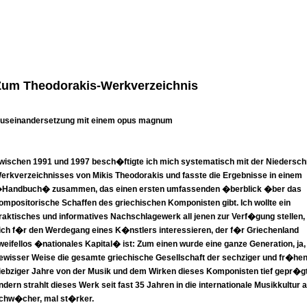
Zum Theodorakis-Werkverzeichnis
useinandersetzung mit einem opus magnum
wischen 1991 und 1997 besch�ftigte ich mich systematisch mit der Niederschr
erkverzeichnisses von Mikis Theodorakis und fasste die Ergebnisse in einem
Handbuch� zusammen, das einen ersten umfassenden �berblick �ber das
ompositorische Schaffen des griechischen Komponisten gibt. Ich wollte ein
raktisches und informatives Nachschlagewerk all jenen zur Verf�gung stellen, 
ich f�r den Werdegang eines K�nstlers interessieren, der f�r Griechenland
weifellos �nationales Kapital� ist: Zum einen wurde eine ganze Generation, ja, 
ewisser Weise die gesamte griechische Gesellschaft der sechziger und fr�he
iebziger Jahre von der Musik und dem Wirken dieses Komponisten tief gepr�g
ndern strahlt dieses Werk seit fast 35 Jahren in die internationale Musikkultur 
chw�cher, mal st�rker.