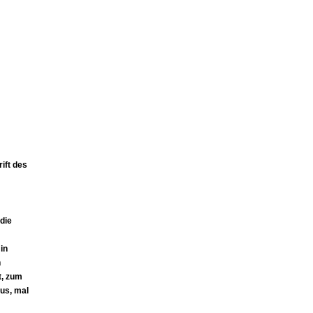
ift des
die
in
n
t, zum
aus, mal